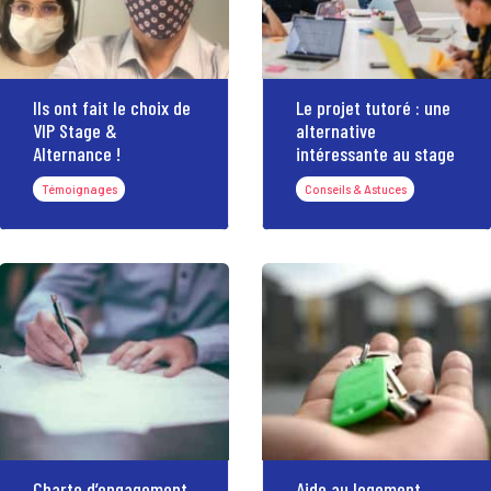
Ils ont fait le choix de
Le projet tutoré : une
VIP Stage &
alternative
Alternance !
intéressante au stage
Témoignages
Conseils & Astuces
Charte d’engagement
Aide au logement