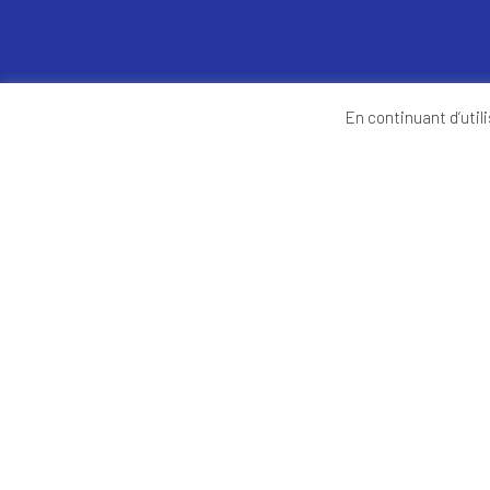
DÉCOUVREZ-NOUS
En continuant d’utili
Partenaires
Qui sommes-nous ?
Contactez-nous
NOS OFFRES
Banque – Assurances
S
Energie
Communication – Publicité