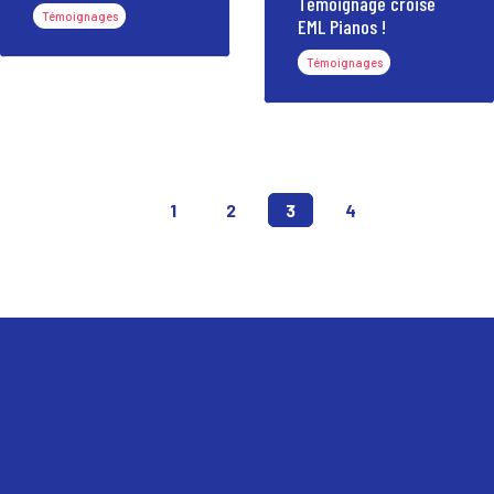
Témoignage croisé
Témoignages
EML Pianos !
Témoignages
(CURRENT)
1
2
3
4