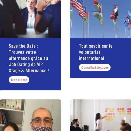
Save the Date :
Tout savoir sur le
Trouvez votre
volontariat
alternance grâce au
international
Job Dating de VIP
Conseils & Astuces
Stage & Alternance !
Non classé