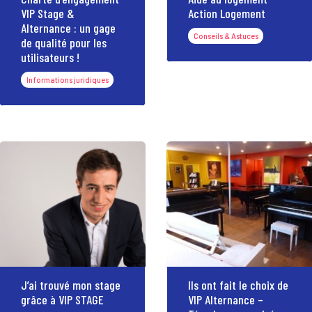
VIP Stage &
Action Logement
Alternance : un gage
Conseils & Astuces
de qualité pour les
utilisateurs !
Informations juridiques
J’ai trouvé mon stage
Ils ont fait le choix de
grâce à VIP STAGE
VIP Alternance –