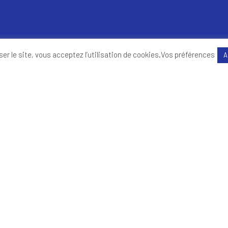
EN SAVOIR PLUS
SUIVEZ-NOUS
ser le site, vous acceptez l’utilisation de cookies.
Vos préférences
A
Politique de confidentialité
Mentions légales
ervices aux entreprises
Finance
BTP
Banque – Assurances
Commerce – Distribution – E-commerce
Enseignem