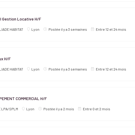
 Gestion Locative H/F
LIADE HABITAT
Lyon
Postée il y a 3 semaines
Entre 12 et 24 mois
ux H/F
LIADE HABITAT
Lyon
Postée il y a 3 semaines
Entre 12 et 24 mois
PEMENT COMMERCIAL H/F
E LPA/SPLM
Lyon
Postée il y a 2 mois
Entre 0 et 2 mois