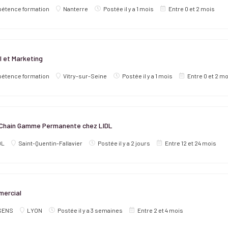
étence formation
Nanterre
Postée il y a 1 mois
Entre 0 et 2 mois
 et Marketing
étence formation
Vitry-sur-Seine
Postée il y a 1 mois
Entre 0 et 2 m
 Chain Gamme Permanente chez LIDL
DL
Saint-Quentin-Fallavier
Postée il y a 2 jours
Entre 12 et 24 mois
ercial
SENS
LYON
Postée il y a 3 semaines
Entre 2 et 4 mois