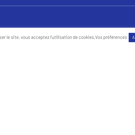
ervices aux entreprises
Finance
ser le site, vous acceptez l’utilisation de cookies.
Vos préférences
A
BTP
Banque – Assurances
Commerce – Distribution – E-commerce
Enseignem