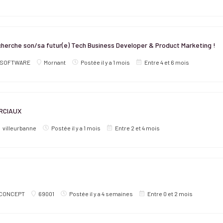
herche son/sa futur(e) Tech Business Developer & Product Marketing !
 SOFTWARE
Mornant
Postée il y a 1 mois
Entre 4 et 6 mois
RCIAUX
villeurbanne
Postée il y a 1 mois
Entre 2 et 4 mois
CONCEPT
69001
Postée il y a 4 semaines
Entre 0 et 2 mois