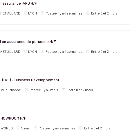
l assurance IARD H/F
LHET ALLARD
LYON
Postée il y a 4 semaines
Entre 0 et 2 mois
 en assurance de personne H/F
LHET ALLARD
LYON
Postée il y a 4 semaines
Entre 0 et 2 mois
l (H/F) – Business Développement
Villeurbanne
Postée il y a 1 mois
Entre 0 et 2 mois
SHOWROOM H/F
 WORLD
Arnas
Postée il y a 4 semaines
Entre 0 et 2 mois