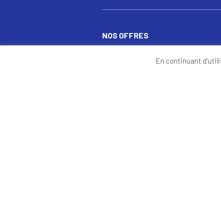
NOS OFFRES
Banque – Assurances
S
En continuant d’utili
Energie
Communication – Publicité