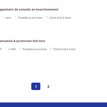
oppement de conseils en investissement
lyon
Postée il y a 4 mois
Entre 0 et 2 mois
ication & promotion d’un livre
OF
LYON
Postée il y a 4 mois
Entre 0 et 2 mois
(CURRENT)
1
2