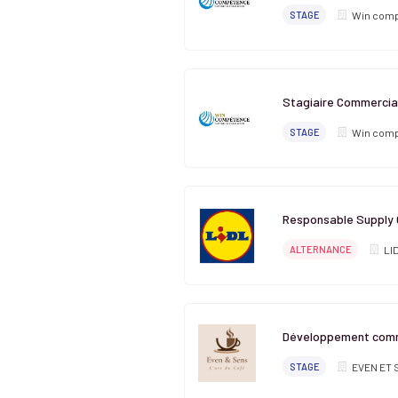
STAGE
Win comp
Stagiaire Commercial
STAGE
Win comp
Responsable Supply
ALTERNANCE
LI
Développement comm
STAGE
EVEN ET 