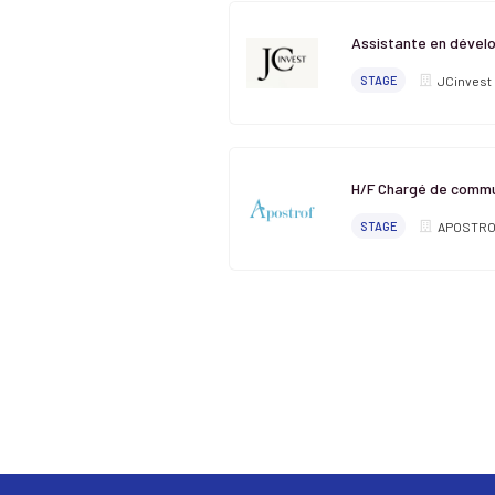
Assistante en dével
STAGE
JCinvest
H/F Chargé de commun
STAGE
APOSTR