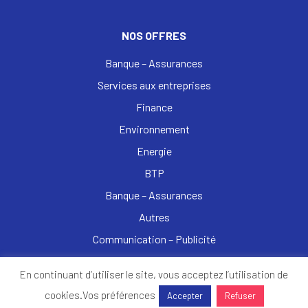
NOS OFFRES
Banque – Assurances
Services aux entreprises
Finance
Environnement
Energie
BTP
Banque – Assurances
Autres
Communication – Publicité
Commerce – Distribution – E-commerce
En continuant d’utiliser le site, vous acceptez l’utilisation de
Enseignement – Formation
cookies.
Vos préférences
Accepter
Refuser