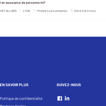
 en assurance de personne H/F
LHET ALLARD
LYON
Postée il y a 4 semaines
Entre 0 et 2 mois
EN SAVOIR PLUS
SUIVEZ-NOUS
Politique de confidentialité
Mentions légales