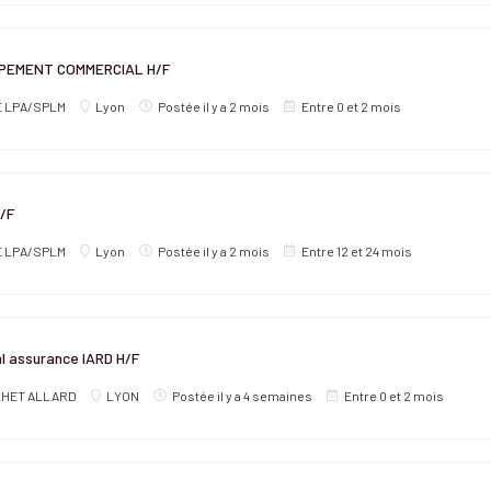
PEMENT COMMERCIAL H/F
E LPA/SPLM
Lyon
Postée il y a 2 mois
Entre 0 et 2 mois
/F
E LPA/SPLM
Lyon
Postée il y a 2 mois
Entre 12 et 24 mois
l assurance IARD H/F
LHET ALLARD
LYON
Postée il y a 4 semaines
Entre 0 et 2 mois