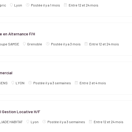
pric
Lyon
Postée il y a 1 mois
Entre 12 et 24 mois
ne en Alternance F/H
oupe SAMSE
Grenoble
Postée il y a 3 mois
Entre 12 et 24 mois
ercial
SENS
LYON
Postée il y a 3 semaines
Entre 2 et 4 mois
 Gestion Locative H/F
LIADE HABITAT
Lyon
Postée il y a 3 semaines
Entre 12 et 24 mois