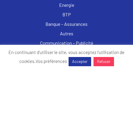
Energie
BTP
Banque – Assurances
Autres
Communication – Publicité
Commerce – Distribution – E-commerce
En continuant d’utiliser le site, vous acceptez l’utilisation de
cookies.
Vos préférences
Enseignement – Formation
Accepter
Refuser