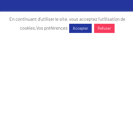
En continuant d’utiliser le site, vous acceptez l’utilisation de
cookies.
Vos préférences
Accepter
Refuser
DÉCOUVREZ-NOUS
Partenaires
Qui sommes-nous ?
Contactez-nous