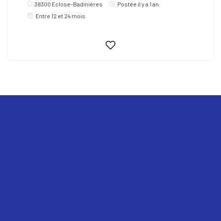
38300 Eclose-Badinières
Postée il y a 1 an
Entre 12 et 24 mois